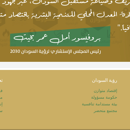
رؤية السودان
تع
إقتصاد متوازن
فر
حكومة مسؤولة
مك
بيئة مستدامة تنافسية
إن
مجتمع متحضر
سي