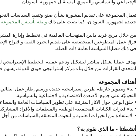
لإجتماعي والسياسي والتنموي لمستقبل جمهورية السودان.
عمل المجموعة على تقديم المشورة بشأن صنع وتنفيذ السياسات التحوليّ
ديدة لجمهورية السودان، كما نصت على ذلك
وثيقة تأسيس المجموعة، ا
ن خلال مزيج فريد مابين المنهجيات العالمية في تخطيط وإدارة المشرو
رق عمل المتطوعين المتخصصة على تقديم الخبرة الفنية واقتراح الإصلا
ي ذلك قضايا السياسة العامة ذات الصلة.
هدف عملنا بشكل مباشر لتشكيل ودعم عملية التخطيط الإستراتيجي لتطوير 
متخذي القرارات من خلال بناء مركز إستراتيجي حيوي للدولة، يسهم في د
هداف المجموعة
 بناء وتطوير خارطة طريق إستراتيجية جديدة ورسم إطار عمل انتقالي
لتحوليّة على جميع الأصعدة الاقتصادية والاجتماعية والسياسية.
 خلق الوعي حول الآثار المترتبة على تطوير السياسات العامة والمساعد
 بناء قدرات الكيانات المجتمعية الوطنية والمنظمات والأفراد المشاركين
 الاستفادة من الخبرات العلمية والبحوث المتعلقة بالسياسات من أج
نشطتنا - ما الذي نقوم به؟
 بناء قيادة متميزة من الشباب ومنارات المجتمع المدني وإشراكهم في 